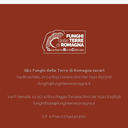
Gbc Funghi delle Terre di Romagna sacarl
Via Bruscheto, 27 | 47853 Coriano (Rn) | tel 0541 657308
funghi@funghiterreromagna.it
Via P. Neruda, 13-15 | 47824 Poggio Torriana (Rn) | tel 0541 629858
funghifiliale@funghiterreromagna.it
C.F. e P.iva 03754240400