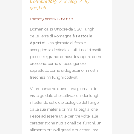
6 ottobre 2019
In
blog
By
gbc_bob
Domenica 13 Ottobre è FATTORIE APERTE!!
Domenica 13 Ottobre da GBC Funghi
delle Terre di Romagna
è Fattorie
Aperte!
Una giornata di festa e
accoglienza dedicata a tutti i nostri ospiti
piccolie e grandi curiosi di scoprire come
crescono, come si raccolgono e
soprattutto come si degustano i i nostri
freschissimi funghi coltivati.
Vi proponiamo quindi una giornata di
visite guidate alle coltivazioni dei funghi,
riflettendo sul ciclo biologico del fungo,
dalla sua materia prima, la paglia, che
riesce ad essere utile ben tre volte, alle
caratteristiche nutrizionali dei funghi, un
alimento privo di grassi e zuccheri, ma