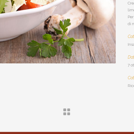
Cre
lim
Per
di 
Cat
Ins
Da
7 o
Ca
Ric