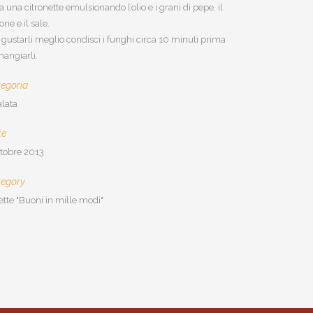
a una citronette emulsionando l’olio e i grani di pepe, il
one e il sale.
 gustarli meglio condisci i funghi circa 10 minuti prima
mangiarli.
egoria
alata
te
ttobre 2013
tegory
ette "Buoni in mille modi"