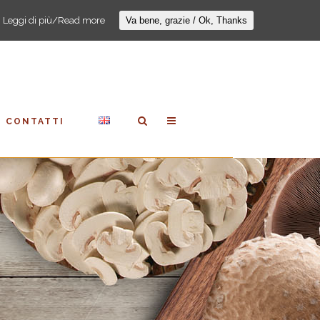
:
Leggi di più/Read more
Va bene, grazie / Ok, Thanks
CONTATTI