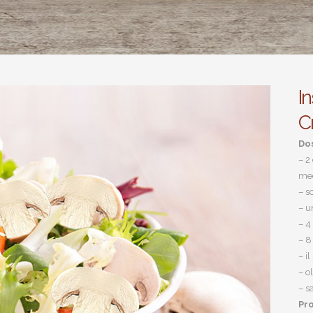
In
C
Do
– 2
med
– s
– u
– 4
– 8
– i
– ol
– s
Pr