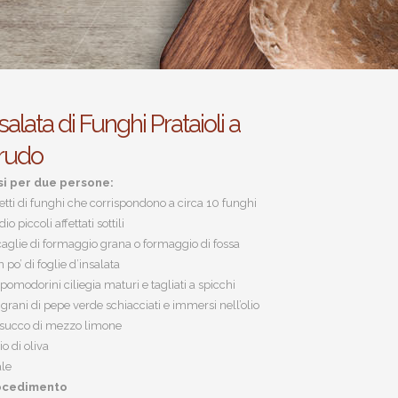
salata di Funghi Prataioli a
rudo
si per due persone:
 etti di funghi che corrispondono a circa 10 funghi
io piccoli affettati sottili
caglie di formaggio grana o formaggio di fossa
n po’ di foglie d’insalata
 pomodorini ciliegia maturi e tagliati a spicchi
 grani di pepe verde schiacciati e immersi nell’olio
l succo di mezzo limone
io di oliva
ale
ocedimento