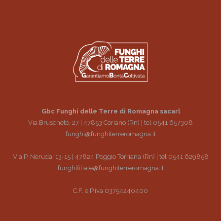
Gbc Funghi delle Terre di Romagna sacarl
Via Bruscheto, 27 | 47853 Coriano (Rn) | tel 0541 657308
funghi@funghiterreromagna.it
Via P. Neruda, 13-15 | 47824 Poggio Torriana (Rn) | tel 0541 629858
funghifiliale@funghiterreromagna.it
C.F. e P.iva 03754240400