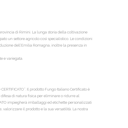
rovincia di Rimini. La lunga storia della coltivazione
ppato un settore agricolo così specialistico. Le condizioni
roduzione dell’Emilia Romagna, inoltre la presenza in
te e variegata.
ERTIFICATO”. Il prodotto Fungo Italiano Certificato è
 difesa di natura fisica per eliminare o ridurre al
ICATO impiegherà imballaggi ed etichette personalizzati
lorizzare il prodotto e la sua versatilità. La nostra