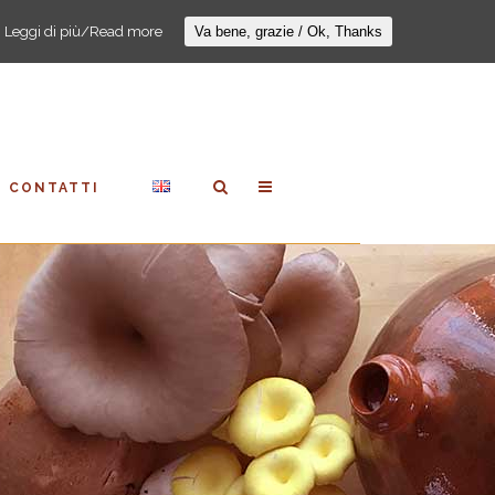
:
Leggi di più/Read more
Va bene, grazie / Ok, Thanks
CONTATTI