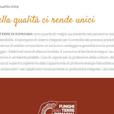
 14001:2015
lla qualità ci rende unici
 TERRE DI ROMAGNA
sono quanto di meglio sia presente nel panorama nazion
nibilità. Dispongono di sistemi integrati per il controllo dei processi produtti
’assenza di nebbie comportano un esclusivo vantaggio e garantiscono la produz
gio, i fabbricati sono di altezza limitata, il consumo di territorio è esiguo. L
one in ambiente protetto, l’uso di vapore per la protezione delle colture, olt
a di superfici coperte ha dato l’opportunità di produrre energia fotovoltaica 
e produzioni i soci applicano massivamente la produzione integrata. L’accresc