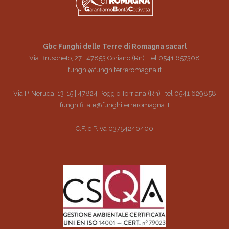
Gbc Funghi delle Terre di Romagna sacarl
Via Bruscheto, 27 | 47853 Coriano (Rn) | tel 0541 657308
funghi@funghiterreromagna.it
Via P. Neruda, 13-15 | 47824 Poggio Torriana (Rn) | tel 0541 629858
funghifiliale@funghiterreromagna.it
C.F. e P.iva 03754240400