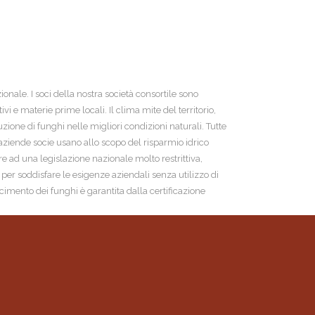
ale. I soci della nostra società consortile sono
vi e materie prime locali. Il clima mite del territorio,
ione di funghi nelle migliori condizioni naturali. Tutte
e aziende socie usano allo scopo del risparmio idrico
re ad una legislazione nazionale molto restrittiva,
per soddisfare le esigenze aziendali senza utilizzo di
imento dei funghi è garantita dalla certificazione