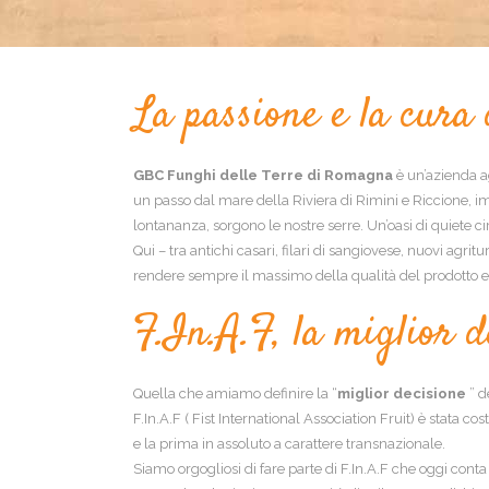
La passione e la cura 
GBC Funghi delle Terre di Romagna
è un’azienda a
un passo dal mare della Riviera di Rimini e Riccione, im
lontananza, sorgono le nostre serre. Un’oasi di quiete ci
Qui – tra antichi casari, filari di sangiovese, nuovi agri
rendere sempre il massimo della qualità del prodotto e
F.In.A.F, la miglior 
Quella che amiamo definire la “
miglior decisione
” d
F.In.A.F ( Fist International Association Fruit) è stata 
e la prima in assoluto a carattere transnazionale.
Siamo orgogliosi di fare parte di F.In.A.F che oggi conta