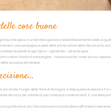
delle cose buone
gricola che opera in un territorio giovane e straordinariamente votato al gus
merse in una campagna ai piedi delle prime colline della Valconca tra ulivi, vi
rcondata da piante di ogni tipo e – soprattutto – da tanta pace.
turismi o storici frantoi di extravergine – nascono anche i nostri piccoli capola
 della sicurezza alimentare.
decisione…
ei soci di Gbc Funghi delle Terre di Romagna, è stata quella di aderire a F.In.
costituita nel 2001 per volontà di Apo Conerpo e Conserve Gard. E’ una delle p
 una quindicina di soci che continuano a condividere e affrontare insieme le pr