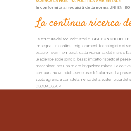
SCARICA LA NOSTRA POLITICA AMBIENTALE
In conformità ai requisiti della norma UNI EN ISO
La continua ricerca de
Le strutture dei soci coltivatori di
GBC FUNGHI DELLE
impegnati in continui miglioramenti tecnologici e di soste
estati e inverni temperati dalla vicinanza del mare e l
le aziende socie sono di basso impatto rispetto al paesag
macchinari per una micro irrigazione mirata. La coltivazi
comportano un ridottissimo uso di fitofarmaci.La presenz
suolo agrario; a completamento della sostenibilità dell
GLOBAL G.A.P.