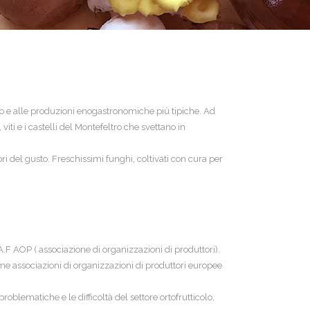
to e alle produzioni enogastronomiche più tipiche. Ad
ti e i castelli del Montefeltro che svettano in
vori del gusto. Freschissimi funghi, coltivati con cura per
A.F AOP ( associazione di organizzazioni di produttori).
rime associazioni di organizzazioni di produttori europee
oblematiche e le difficoltà del settore ortofrutticolo,