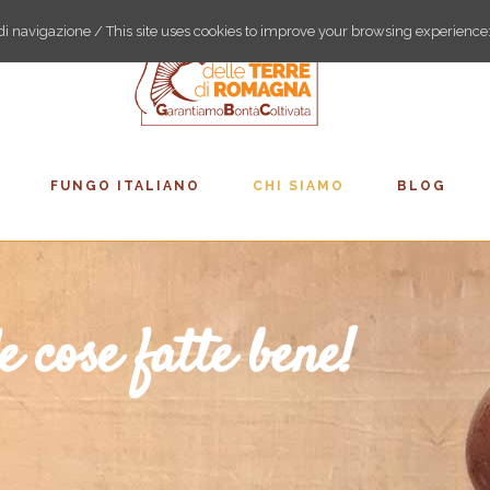
a di navigazione / This site uses cookies to improve your browsing experience
FUNGO ITALIANO
CHI SIAMO
BLOG
e cose fatte bene!