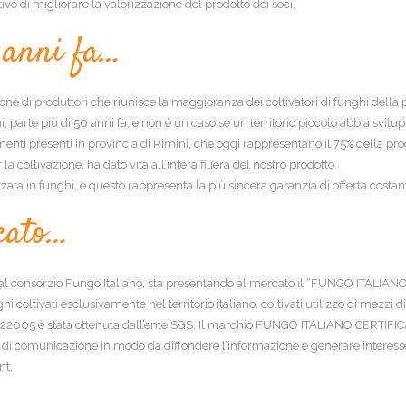
ivo di migliorare la valorizzazione del prodotto dei soci.
 anni fa…
one di produttori che riunisce la maggioranza dei coltivatori di funghi della p
ni, parte più di 50 anni fa, e non è un caso se un territorio piccolo abbia svilu
amenti presenti in provincia di Rimini, che oggi rappresentano il 75% della p
la coltivazione, ha dato vita all’intera filiera del nostro prodotto.
zata in funghi, e questo rappresenta la più sincera garanzia di offerta costan
icato…
al consorzio Fungo Italiano, sta presentando al mercato il “FUNGO ITALIANO C
 coltivati esclusivamente nel territorio italiano, coltivati utilizzo di mezzi di
 ISO 22005 è stata ottenuta dall’ente SGS. Il marchio FUNGO ITALIANO CERTIF
comunicazione in modo da diffondere l’informazione e generare interesse, va
nt.