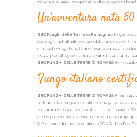
cercando soluzioni e opportunità di sviluppo con l’obiett
Un’avventura nata 50
GBC Funghi delle Terre di Romagna
è l’organizzazi
dei funghi, nell’attuale territorio della provincia di Rimi
climatiche e logistiche hanno favorito la rete di insedi
loco di prodotti agricoli atti a divenire materia prima per 
GBC FUNGHI DELLE TERRE DI ROMAGNA
è specializ
Fungo italiano certif
GBC FUNGHI DELLE TERRE DI ROMAGNA
partecipa 
sostenuto da un rigido disciplinare che garantisce i funghi
massimo i residui di principi attivi. La certificazione
e si sta proponendo ai consumatori con una campagna di 
O.P. dispone di prodotto certificato QC e Carbon Foot Pri